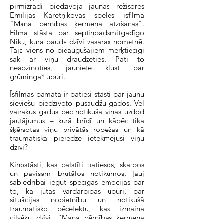
pirmizrādi piedzīvoja jaunās režisores
Emīlijas Karetņikovas spēles īsfilma
"Mana bērnības ķermeņa atzīšanās".
Filma stāsta par septiņpadsmitgadīgo
Niku, kura bauda dzīvi vasaras nometnē.
Tajā viens no pieaugušajiem mērķtiecīgi
sāk ar viņu draudzēties. Pati to
neapzinoties, jauniete kļūst par
grūminga* upuri.
Īsfilmas pamatā ir patiesi stāsti par jaunu
sieviešu piedzīvoto pusaudžu gados. Vēl
vairākus gadus pēc notikušā viņas uzdod
jautājumus – kurā brīdī un kāpēc tika
šķērsotas viņu privātās robežas un kā
traumatiskā pieredze ietekmējusi viņu
dzīvi?
Kinostāsti, kas balstīti patiesos, skarbos
un pavisam brutālos notikumos, ļauj
sabiedrībai iegūt spēcīgas emocijas par
to, kā jūtas vardarbības upuri, par
situācijas nopietnību un notikušā
traumatisko pēcefektu, kas izmaina
cilvēku dzīvi. “Mana bērnības ķermeņa