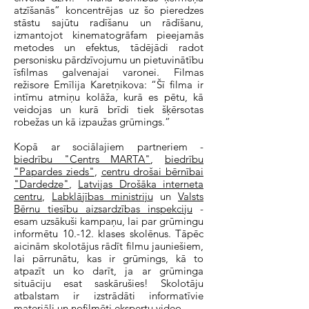
atzīšanās” koncentrējas uz šo pieredzes
stāstu sajūtu radīšanu un rādīšanu,
izmantojot kinematogrāfam pieejamās
metodes un efektus, tādējādi radot
personisku pārdzīvojumu un pietuvinātību
īsfilmas galvenajai varonei. Filmas
režisore Emīlija Karetņikova: “Šī filma ir
intīmu atmiņu kolāža, kurā es pētu, kā
veidojas un kurā brīdi tiek šķērsotas
robežas un kā izpaužas grūmings.”
Kopā ar sociālajiem partneriem -
biedrību "Centrs MARTA"
,
biedrību
"Papardes zieds"
,
centru drošai bērnībai
"Dardedze"
,
Latvijas Drošāka interneta
centru
,
Labklājības ministriju
un
Valsts
Bērnu tiesību aizsardzības inspekciju
-
esam uzsākuši kampaņu, lai par grūmingu
informētu 10.-12. klases skolēnus. Tāpēc
aicinām skolotājus rādīt filmu jauniešiem,
lai pārrunātu, kas ir grūmings, kā to
atpazīt un ko darīt, ja ar grūmin
ga
situāciju esat saskārušies! Skolotāju
atbalstam ir izstrādāti informatīvie
materiāli un nofilmēti ekspertu video.