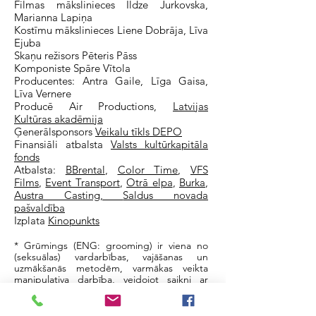
Filmas mākslinieces Ildze Jurkovska,
Marianna Lapiņa
Kostīmu mākslinieces Liene Dobrāja, Līva
Ejuba
Skaņu režisors Pēteris Pāss
Komponiste Spāre Vītola
Producentes: Antra Gaile, Līga Gaisa,
Līva Vernere
Producē Air Productions,
Latvijas
Kultūras akadēmija
Ģenerālsponsors
Veikalu tīkls DEPO
Finansiāli atbalsta
Valsts kultūrkapitāla
fonds
Atbalsta:
BBrental
,
Color Time
,
VFS
Films
,
Event Transport
,
Otrā elpa
,
Burka
,
Austra Casting,
Saldus novada
pašvaldība
Izplata
Kinopunkts
* Grūmings (ENG: grooming) ir viena no
(seksuālas) vardarbības, vajāšanas un
uzmākšanās metodēm, varmākas veikta
manipulativa darbība, veidojot saikni ar
upuri klātienē vai interneta vidē, lai bērnu
vai jaunieti padarītu izolētu no ierastās vides
un cilvēkiem, atkarīgu no varmākas, viegli