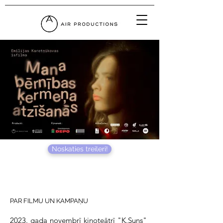
Noskaties treileri!
PAR FILMU UN KAMPAŅU
2023. gada novembrī kinoteātrī "K.Suns"