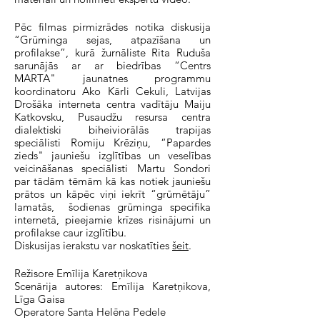
​Pēc filmas pirmizrādes notika diskusija
“Grūminga sejas, atpazīšana un
profilakse”, kurā žurnāliste Rita Ruduša
sarunājās ar ar biedrības “Centrs
MARTA" jaunatnes programmu
koordinatoru Ako Kārli Cekuli, Latvijas
Drošāka interneta centra vadītāju Maiju
Katkovsku, Pusaudžu resursa centra
dialektiski biheiviorālās trapijas
speciālisti Romiju Krēziņu, “Papardes
zieds" jauniešu izglītības un veselības
veicināšanas speciālisti Martu Sondori
par tādām tēmām kā kas notiek jauniešu
prātos un kāpēc viņi iekrīt “grūmētāju”
lamatās, šodienas grūminga specifika
internetā, pieejamie krīzes risinājumi un
profilakse caur izglītību.
Diskusijas ierakstu var noskatīties
šeit
.
Režisore Emīlija Karetņikova
Scenārija autores: Emīlija Karetņikova,
Līga Gaisa
Operatore Santa Helēna Pedele